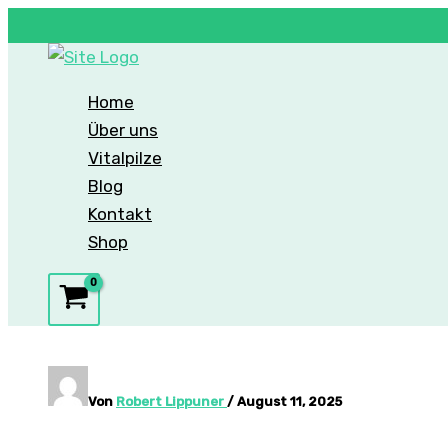
Zum
Inhalt
Home
springen
Über uns
Vitalpilze
Blog
Kontakt
Shop
Von
Robert Lippuner
/
August 11, 2025