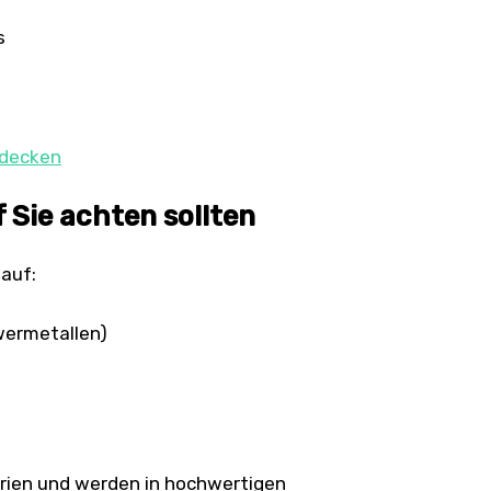
s
tdecken
f Sie achten sollten
 auf:
wermetallen)
erien und werden in hochwertigen