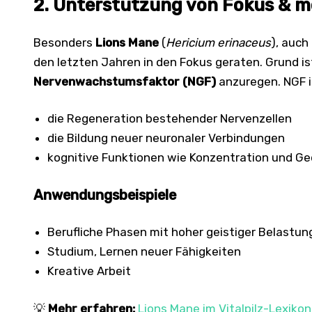
2. Unterstützung von Fokus & me
Besonders
Lions Mane
(
Hericium erinaceus
), auch
den letzten Jahren in den Fokus geraten. Grund ist
Nervenwachstumsfaktor (NGF)
anzuregen. NGF i
die Regeneration bestehender Nervenzellen
die Bildung neuer neuronaler Verbindungen
kognitive Funktionen wie Konzentration und G
Anwendungsbeispiele
Berufliche Phasen mit hoher geistiger Belastun
Studium, Lernen neuer Fähigkeiten
Kreative Arbeit
💡
Mehr erfahren:
Lions Mane im Vitalpilz-Lexikon