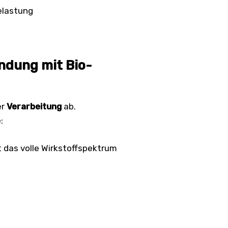
elastung
ndung mit Bio-
er
Verarbeitung
ab.
:
t das volle Wirkstoffspektrum