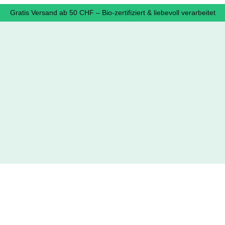
Gratis Versand ab 50 CHF – Bio-zertifiziert & liebevoll verarbeitet