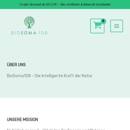
Gratis Versand ab 50 CHF – Bio-zertifiziert & liebevoll verarbeitet
Zum
Inhalt
springen
ÜBER UNS
BioSoma108 – Die Intelligente Kraft der Natur
UNSERE MISSION