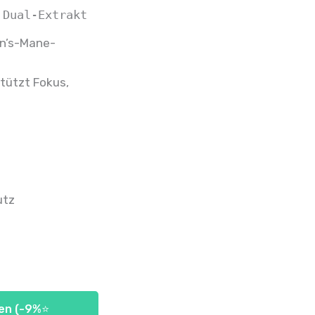
 Dual-Extrakt
on’s-Mane-
tützt Fokus,
)
utz
hen (-9%⭐