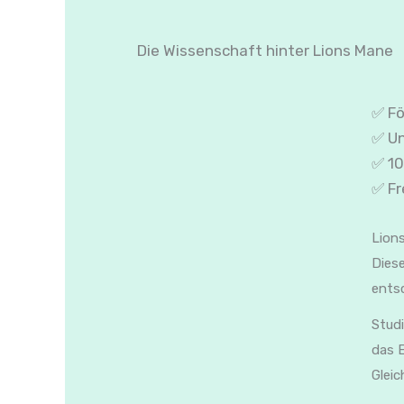
Die Wissenschaft hinter Lions Mane
✅ Fö
✅ Un
✅ 10
✅ Fr
Lions
Diese
entsc
Studi
das 
Gleic