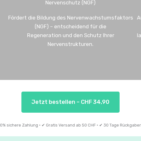
Nervenschutz (NGF)
,
Fördert die Bildung des Nervenwachstumsfaktors
A
(NGF) – entscheidend für die
Regeneration und den Schutz Ihrer
l
Nervenstrukturen.
Jetzt bestellen – CHF 34,90
0% sichere Zahlung · ✔ Gratis Versand ab 50 CHF · ✔ 30 Tage Rückgabe