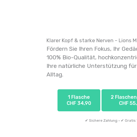
Zum
Inhalt
springen
Klarer Kopf & starke Nerven – Lions 
Fördern Sie Ihren Fokus, Ihr Ged
100% Bio-Qualität, hochkonzentri
Ihre natürliche Unterstützung fü
Alltag.
1 Flasche
2 Flaschen
CHF 34,90
CHF 55
✔ Sichere Zahlung · ✔ Grati