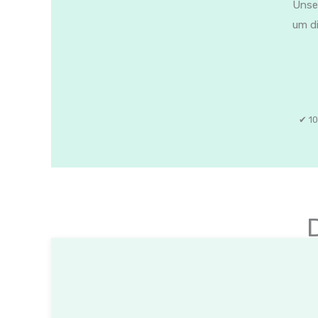
Unser
um di
✔ 10