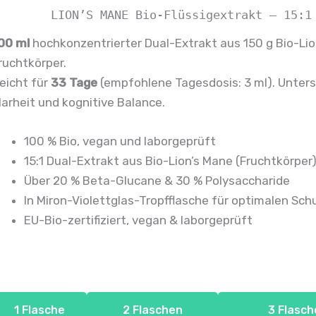
LION’S MANE Bio-Flüssigextrakt – 15:1
00 ml
hochkonzentrierter Dual-Extrakt aus 150 g Bio-Li
ruchtkörper.
eicht für
33 Tage
(empfohlene Tagesdosis: 3 ml). Unters
larheit und kognitive Balance.
100 % Bio, vegan und laborgeprüft
15:1 Dual-Extrakt aus Bio-Lion’s Mane (Fruchtkörper
Über 20 % Beta-Glucane & 30 % Polysaccharide
In Miron-Violettglas-Tropfflasche für optimalen Sch
EU-Bio-zertifiziert, vegan & laborgeprüft
1 Flasche
2 Flaschen
3 Flasc